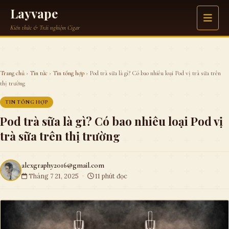
Skip
Layvape
to
Kiến thức & Trải nghiệm Cigar
content
Trang chủ
›
Tin tức
›
Tin tổng hợp
›
Pod trà sữa là gì? Có bao nhiêu loại Pod vị trà sữa trên
thị trường
TIN TỔNG HỢP
Pod trà sữa là gì? Có bao nhiêu loại Pod vị
trà sữa trên thị trường
alexgraphy2016@gmail.com
Tháng 7 21, 2025
·
11 phút đọc