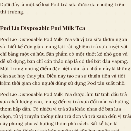
Dưới đây là một số loại Pod trà sữa được ưa chuộng trên
thị trường.
Pod Lio Disposable Pod Milk Tea
Pod Lio Disposable Pod Milk Tea với vị trà sữa thơm ngon
và thiết kế đơn giản mang lại trải nghiệm trà sữa tuyệt vời
chỉ bằng một cú hút. Sản phẩm có một thiết kế nhỏ gọn và
dễ sử dụng, bạn chỉ cần tháo nắp là có thể bắt đầu Vaping.
Một trong những điểm đặc biệt của sản phẩm này là không
cần sạc hay thay pin. Điều này tạo ra sự thuận tiện và tiết
kiệm thời gian cho người dùng sử dụng Pod tần suất nhỏ.
Pod Lio Disposable Pod Milk Tea được làm từ tinh dầu trà
sữa chất lượng cao, mang đến vị trà sữa đổi màu và hương
thơm hấp dẫn. Có nhiều vị trà sữa khác nhau để bạn lựa
chọn, từ vị truyền thống như trà đen và trà xanh đến vị trái
cây phong phú và hương thơm phá cách. Bất kể bạn là
người yêu thích vị trà hòa quyện với sữa hay muốn trải